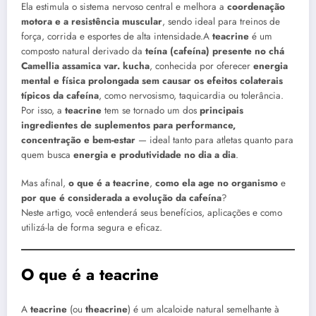
Ela estimula o sistema nervoso central e melhora a
coordenação
motora e a resistência muscular
, sendo ideal para treinos de
força, corrida e esportes de alta intensidade.A
teacrine
é um
composto natural derivado da
teína (cafeína) presente no chá
Camellia assamica var. kucha
, conhecida por oferecer
energia
mental e física prolongada sem causar os efeitos colaterais
típicos da cafeína
, como nervosismo, taquicardia ou tolerância.
Por isso, a
teacrine
tem se tornado um dos
principais
ingredientes de suplementos para performance,
concentração e bem-estar
— ideal tanto para atletas quanto para
quem busca
energia e produtividade no dia a dia
.
Mas afinal,
o que é a teacrine
,
como ela age no organismo
e
por que é considerada a evolução da cafeína
?
Neste artigo, você entenderá seus benefícios, aplicações e como
utilizá-la de forma segura e eficaz.
O que é a teacrine
A
teacrine
(ou
theacrine
) é um alcaloide natural semelhante à