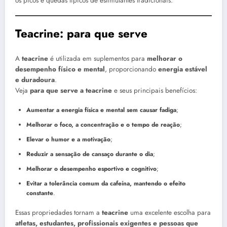
os picos e quedas típicos de estimulantes tradicionais.
Teacrine: para que serve
A
teacrine
é utilizada em suplementos para
melhorar o
desempenho físico e mental
, proporcionando
energia estável
e duradoura
.
Veja
para que serve a teacrine
e seus principais benefícios:
Aumentar a energia física e mental sem causar fadiga
;
Melhorar o foco, a concentração e o tempo de reação
;
Elevar o humor e a motivação
;
Reduzir a sensação de cansaço durante o dia
;
Melhorar o desempenho esportivo e cognitivo
;
Evitar a tolerância comum da cafeína, mantendo o efeito
constante
.
Essas propriedades tornam a
teacrine
uma excelente escolha para
atletas, estudantes, profissionais exigentes e pessoas que