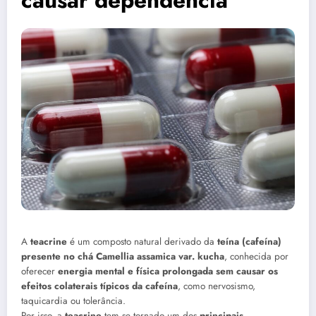
A
teacrine
é um composto natural derivado da
teína (cafeína)
presente no chá Camellia assamica var. kucha
, conhecida por
oferecer
energia mental e física prolongada sem causar os
efeitos colaterais típicos da cafeína
, como nervosismo,
taquicardia ou tolerância.
Por isso, a
teacrine
tem se tornado um dos
principais