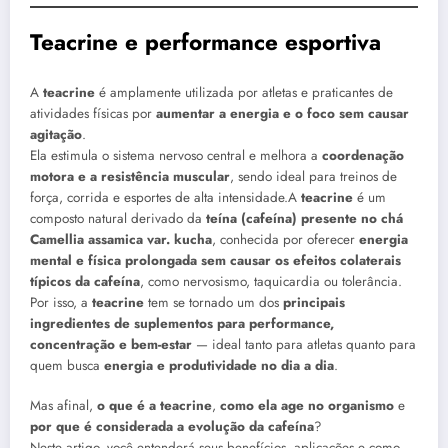
Teacrine e performance esportiva
A
teacrine
é amplamente utilizada por atletas e praticantes de
atividades físicas por
aumentar a energia e o foco sem causar
agitação
.
Ela estimula o sistema nervoso central e melhora a
coordenação
motora e a resistência muscular
, sendo ideal para treinos de
força, corrida e esportes de alta intensidade.A
teacrine
é um
composto natural derivado da
teína (cafeína) presente no chá
Camellia assamica var. kucha
, conhecida por oferecer
energia
mental e física prolongada sem causar os efeitos colaterais
típicos da cafeína
, como nervosismo, taquicardia ou tolerância.
Por isso, a
teacrine
tem se tornado um dos
principais
ingredientes de suplementos para performance,
concentração e bem-estar
— ideal tanto para atletas quanto para
quem busca
energia e produtividade no dia a dia
.
Mas afinal,
o que é a teacrine
,
como ela age no organismo
e
por que é considerada a evolução da cafeína
?
Neste artigo, você entenderá seus benefícios, aplicações e como