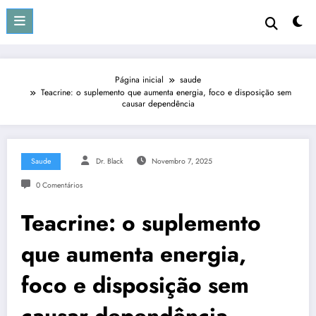
Pular
para
o
conteúdo
Página inicial
saude
Teacrine: o suplemento que aumenta energia, foco e disposição sem
causar dependência
Saude
Dr. Black
Novembro 7, 2025
0 Comentários
Teacrine: o suplemento
que aumenta energia,
foco e disposição sem
causar dependência