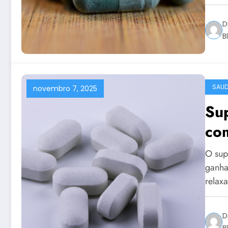
D
B
SAUD
novembro 7, 2025
Su
co
O sup
ganha
relax
D
B