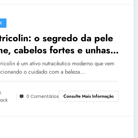
E
ricolin: o segredo da pele
me, cabelos fortes e unhas
udáveis
ricolin é um ativo nutracêutico moderno que vem
ucionando o cuidado com a beleza…
r.
Consulte Mais Informação
0 Comentários
lack