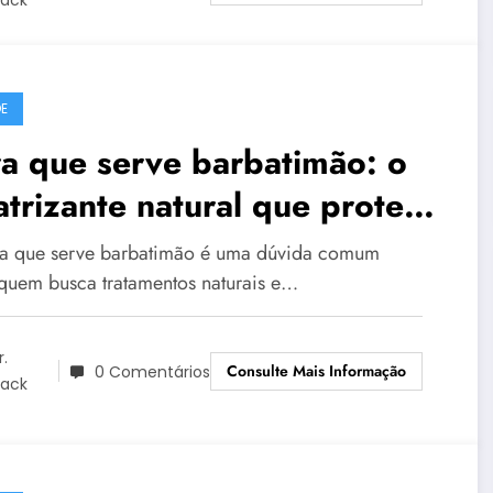
E
a que serve barbatimão: o
atrizante natural que protege
ele e a saúde íntima
a que serve barbatimão é uma dúvida comum
 quem busca tratamentos naturais e…
r.
Consulte Mais Informação
0 Comentários
lack