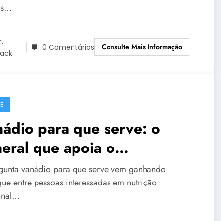
as…
r.
Consulte Mais Informação
0 Comentários
lack
E
ádio para que serve: o
eral que apoia o
tabolismo e a saúde
gunta vanádio para que serve vem ganhando
diovascular
que entre pessoas interessadas em nutrição
onal…