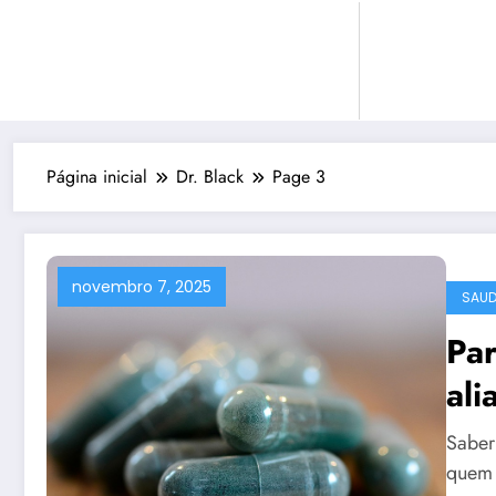
Pular
para
o
conteúdo
Página inicial
Dr. Black
Page 3
novembro 7, 2025
SAUD
Pa
ali
do
Saber
quem 