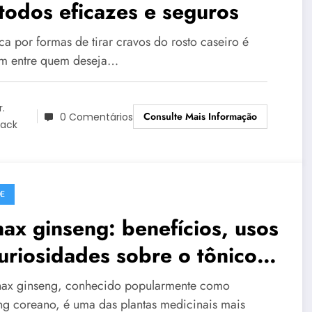
odos eficazes e seguros
ca por formas de tirar cravos do rosto caseiro é
 entre quem deseja…
r.
Consulte Mais Informação
0 Comentários
lack
E
ax ginseng: benefícios, usos
uriosidades sobre o tônico
ural da longevidade
ax ginseng, conhecido popularmente como
ng coreano, é uma das plantas medicinais mais