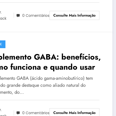
r.
Consulte Mais Informação
0 Comentários
lack
E
plemento GABA: benefícios,
mo funciona e quando usar
lemento GABA (ácido gama-aminobutírico) tem
do grande destaque como aliado natural do
amento, do…
r.
Consulte Mais Informação
0 Comentários
lack