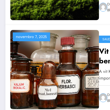
D
B
novembro 7, 2025
SAUD
Vi
ben
A vit
impor
D
B